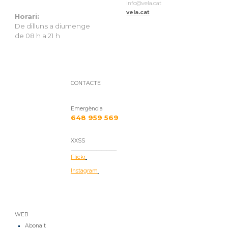
info@vela.cat
vela.cat
Horari:
De dilluns a diumenge
de 08 h a 21 h
CONTACTE
Emergència
648 959 569
XXSS
__________________
Flickr
Instagram
WEB
Abona't