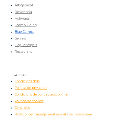
Allotjament
Residència
Activitats
Teambuilding
Blue Camps
Serveis
Lloguer espais
Restaurant
LEGALITAT
Condicions d'ús
Política de privacitat
Condicions de contractació online
Política de cookies
Canal ètic
Protocol per l'assetjament sexual i per raó de sexe