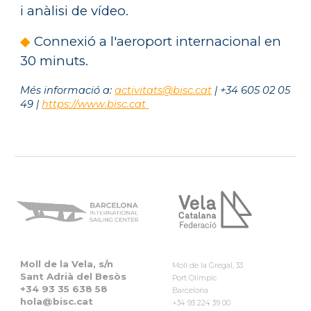
i anàlisi de vídeo.
◆
Connexió a l'aeroport internacional en
30 minuts.
Més informació a:
activitats@bisc.cat
| +34 605 02 05
49 |
https://www.bisc.cat
Moll de la Vela, s/
n
Moll de la Gregal, 33
Sant Adrià del Besòs
Port Olímpic
+34
93 35 638 58
Barcelona
hola
@bisc.cat
+34 93 224 39 00