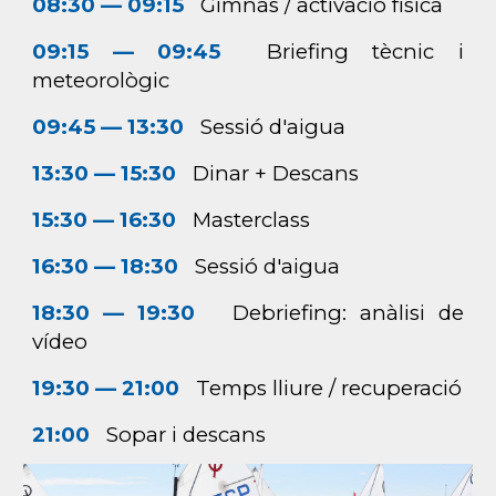
08:30 — 09:15
G
imnàs / activació física
09:15 — 09:45
Briefing tècnic i
meteorològic
09:45 — 13:30
Sessió d'aigua
13:30 — 15:30
Dinar + Descans
15:30 — 16:30
Masterclass
16:30 — 18:30
Sessió d'aigua
18:30 — 19:30
Debriefing:
anàlisi de
vídeo
19:30 — 21:00
Temps lliure / recuperació
21:00
Sopar i descans