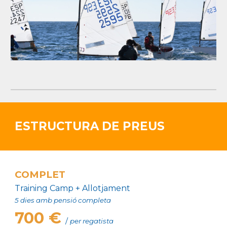
ESTRUCTURA DE PREUS
COMPLET
Training Camp + A
llotjament
5
dies
amb pensió completa
700 €
/
per
regatista