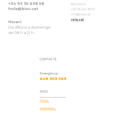
+34
93 35 638 58
Barcelona
hola
@bisc.cat
+34 93 224 39 00
info@vela.cat
vela.cat
Horari:
De dilluns a diumenge
de 08 h a 21 h
CONTACTE
Emergència
648 959 569
XXSS
__________________
Flickr
Instagram