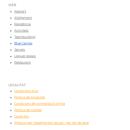
WEB
Abona't
Allotjament
Residència
Activitats
Teambuilding
Blue Camps
Serveis
Lloguer espais
Restaurant
LEGALITAT
Condicions d'ús
Política de privacitat
Condicions de contractació online
Política de cookies
Canal ètic
Protocol per l'assetjament sexual i per raó de sexe