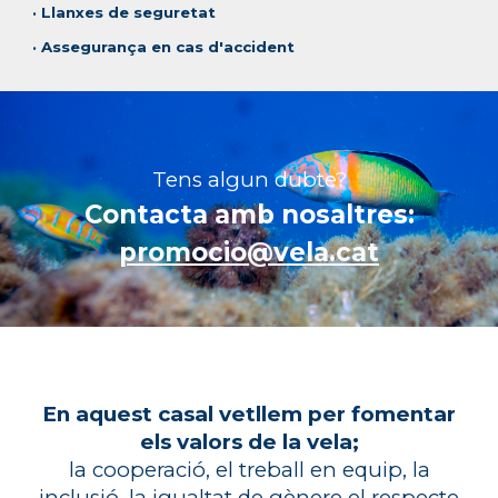
· Llanxes de seguretat
· Assegurança en cas d'accident
Tens algun dubte?
Contacta amb nosaltres:
promocio@vela.cat
En aquest casal vetllem per fomentar
els valors de la vela;
la cooperació, el treball en equip, la
inclusió, la igualtat de gènere el respecte