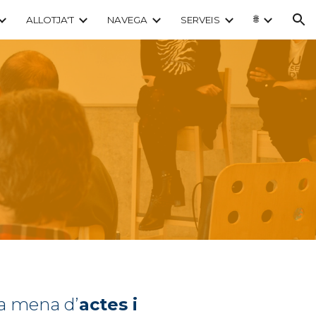
🌐
ALLOTJA'T
NAVEGA
SERVEIS
ion
a mena
d’
actes i