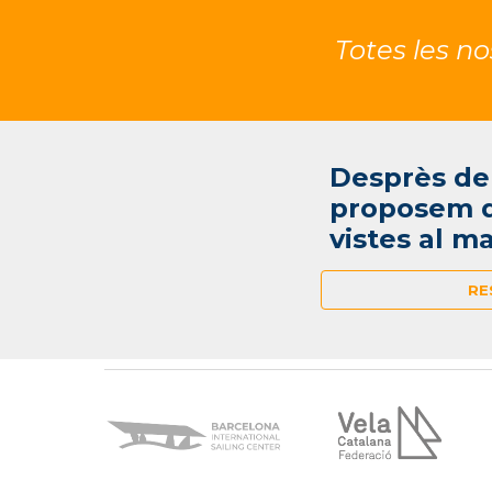
Totes les n
Desprès de
proposem 
vistes al m
RE