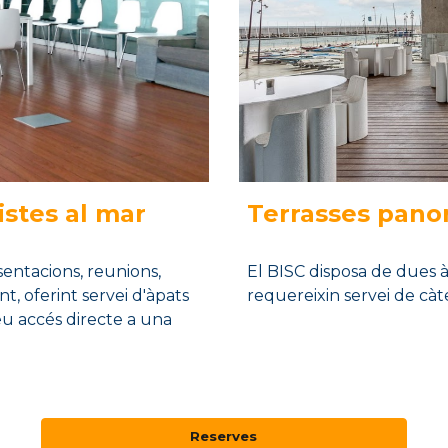
stes al mar
Terra
sses
pano
entacions, reunions,
El BISC disposa de dues à
, oferint servei d'àpats
requereixin servei de càter
seu accés directe a una
Reserves