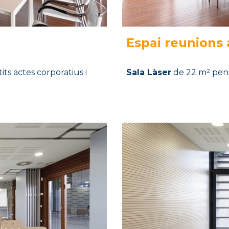
Espai
reunions 
ts actes corporatius i
Sala
Làser
de
22
m²
pens