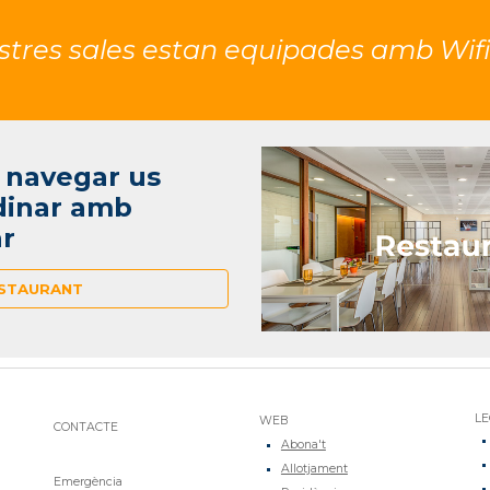
ostres sales estan equipades amb Wifi 
 navegar us
dinar amb
ar
STAURANT
LE
WEB
CONTACTE
Abona't
Allotjament
Emergència