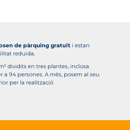
posen de pàrquing gratuït
i estan
itat reduïda.
m² dividits en tres plantes, inclosa
r a 94 persones. A més, posem al seu
or per la realització