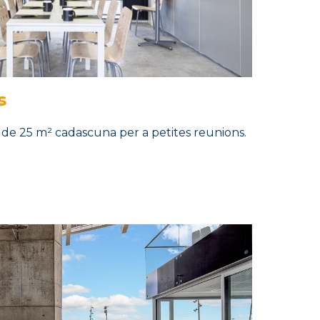
s
de
25
m²
cadascuna per a petites reunions.