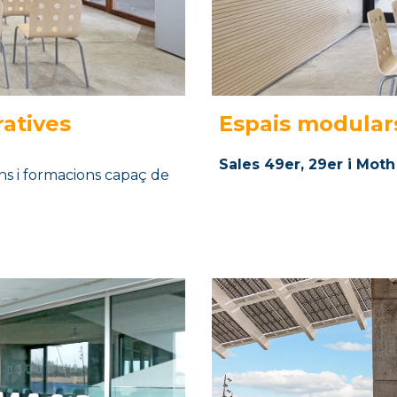
atives
Espais
modular
Sal
es
49er, 29er i Moth
ns i formacions capaç de